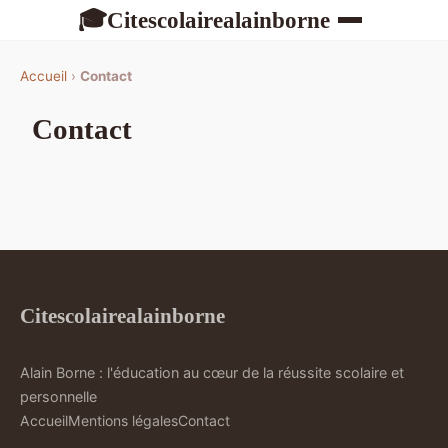
Citescolairealainborne
🎓
Accueil
›
Contact
Contact
Citescolairealainborne
Alain Borne : l'éducation au cœur de la réussite scolaire et
personnelle
Accueil
Mentions légales
Contact